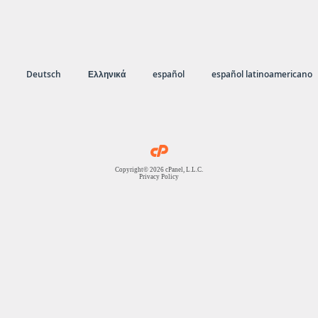
Deutsch
Ελληνικά
español
español latinoamericano
Copyright© 2026 cPanel, L.L.C.
Privacy Policy